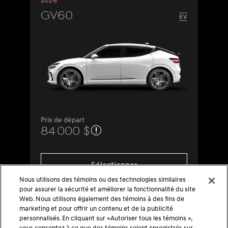
2026
GV60
Prix de départ
84 000 $
Sélectionner
Nous utilisons des témoins ou des technologies similaires
pour assurer la sécurité et améliorer la fonctionnalité du site
Web. Nous utilisons également des témoins à des fins de
marketing et pour offrir un contenu et de la publicité
personnalisés. En cliquant sur «Autoriser tous les témoins »,
vous consentez à ce que des témoins soient enregistrés sur