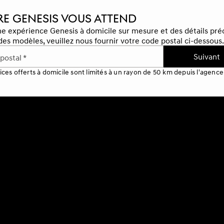
E GENESIS VOUS ATTEND
e expérience Genesis à domicile sur mesure et des détails préc
 des modèles, veuillez nous fournir votre code postal ci-dessous.
Suivant
postal *
ices offerts à domicile sont limités à un rayon de 50 km depuis l'agence 