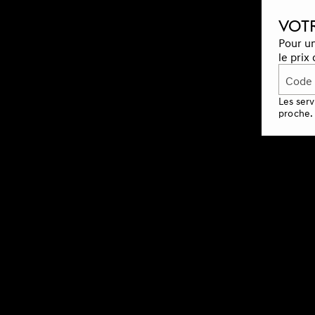
VOTR
Pour un
le prix
Code 
Les serv
proche.