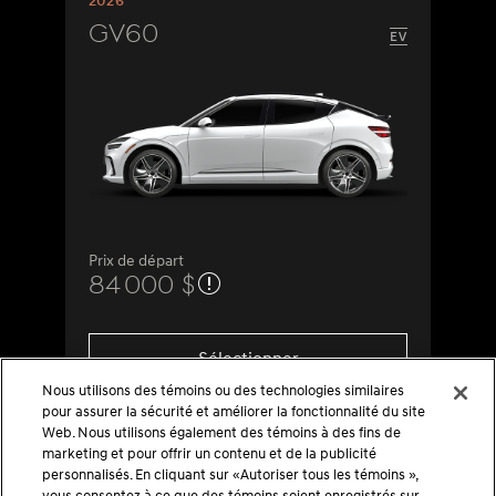
2026
GV60
Prix de départ
84 000 $
Sélectionner
Nous utilisons des témoins ou des technologies similaires
pour assurer la sécurité et améliorer la fonctionnalité du site
Web. Nous utilisons également des témoins à des fins de
marketing et pour offrir un contenu et de la publicité
personnalisés. En cliquant sur «Autoriser tous les témoins »,
vous consentez à ce que des témoins soient enregistrés sur