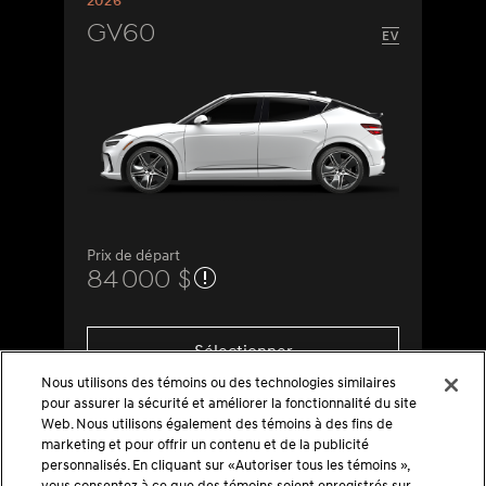
2026
GV60
Prix de départ
84 000 $
Sélectionner
Nous utilisons des témoins ou des technologies similaires
pour assurer la sécurité et améliorer la fonctionnalité du site
Web. Nous utilisons également des témoins à des fins de
marketing et pour offrir un contenu et de la publicité
personnalisés. En cliquant sur «Autoriser tous les témoins »,
vous consentez à ce que des témoins soient enregistrés sur