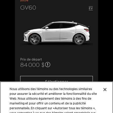
2026
GV60
Prix de départ
84 000 $
Sélectionner
Nous utilisons des témoins ou des technologies similaires
pour assurer la sécurité et améliorer la fonctionnalité du site
Web. Nous utilisons également des témoins à des fins de
marketing et pour offrir un contenu et de la publicité
personnalisés. En cliquant sur «Autoriser tous les témoins »,
vous consentez à ce que des témoins soient enregistrés sur