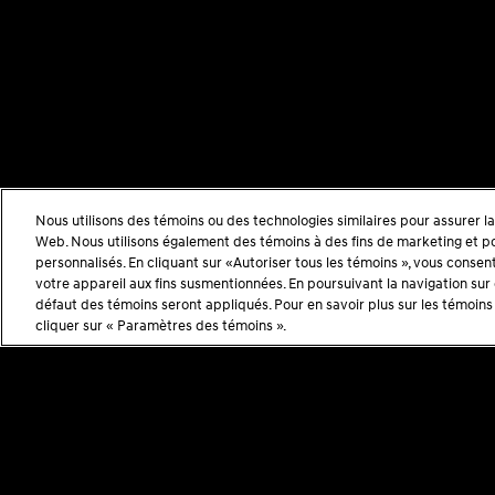
Nous utilisons des témoins ou des technologies similaires pour assurer la 
Web. Nous utilisons également des témoins à des fins de marketing et pou
personnalisés. En cliquant sur «Autoriser tous les témoins », vous consen
votre appareil aux fins susmentionnées. En poursuivant la navigation sur
défaut des témoins seront appliqués. Pour en savoir plus sur les témoins u
cliquer sur « Paramètres des témoins ».