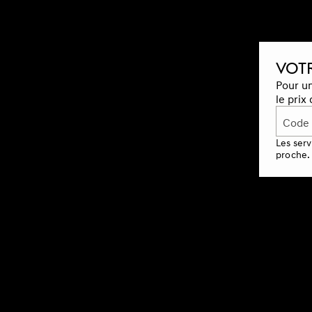
VOTR
Pour un
le prix
Code 
Les serv
proche.