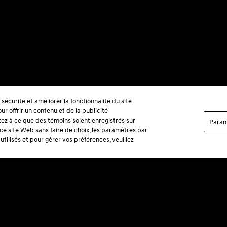
sécurité et améliorer la fonctionnalité du site
r offrir un contenu et de la publicité
tez à ce que des témoins soient enregistrés sur
Param
 ce site Web sans faire de choix, les paramètres par
tilisés et pour gérer vos préférences, veuillez