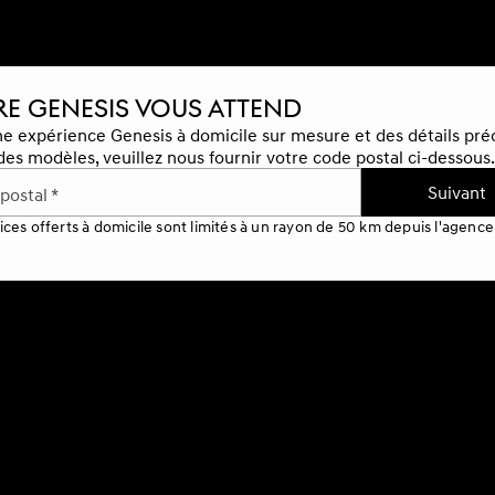
E GENESIS VOUS ATTEND
e expérience Genesis à domicile sur mesure et des détails préc
 des modèles, veuillez nous fournir votre code postal ci-dessous.
Suivant
postal *
ices offerts à domicile sont limités à un rayon de 50 km depuis l'agence 