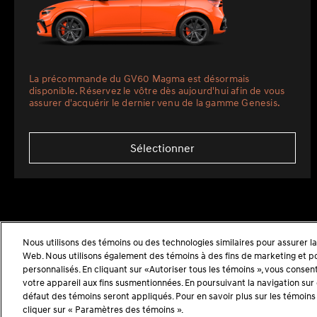
La précommande du GV60 Magma est désormais
disponible. Réservez le vôtre dès aujourd'hui afin de vous
assurer d'acquérir le dernier venu de la gamme Genesis.
Sélectionner
Nous utilisons des témoins ou des technologies similaires pour assurer la 
Web. Nous utilisons également des témoins à des fins de marketing et pou
personnalisés. En cliquant sur «Autoriser tous les témoins », vous consen
votre appareil aux fins susmentionnées. En poursuivant la navigation sur
défaut des témoins seront appliqués. Pour en savoir plus sur les témoins u
cliquer sur « Paramètres des témoins ».