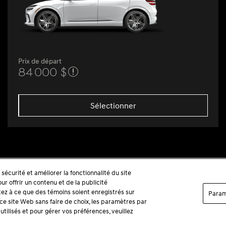
Prix de départ
84 000 $
Sélectionner
sécurité et améliorer la fonctionnalité du site
r offrir un contenu et de la publicité
tez à ce que des témoins soient enregistrés sur
Param
 ce site Web sans faire de choix, les paramètres par
tilisés et pour gérer vos préférences, veuillez