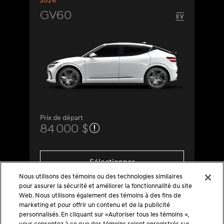
2026
GV60
Prix de départ
84 000 $
Sélectionner
Nous utilisons des témoins ou des technologies similaires
pour assurer la sécurité et améliorer la fonctionnalité du site
Web. Nous utilisons également des témoins à des fins de
marketing et pour offrir un contenu et de la publicité
personnalisés. En cliquant sur «Autoriser tous les témoins »,
vous consentez à ce que des témoins soient enregistrés sur